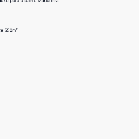
luxo para o bairro Madureira.
te 550m².