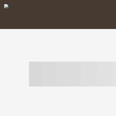
----- ----- -- -
- ------