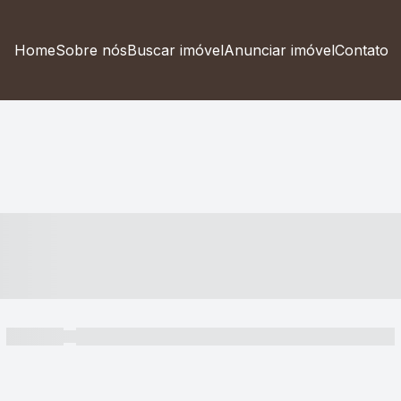
Home
Sobre nós
Buscar imóvel
Anunciar imóvel
Contato
----- ---- ---- -- ----
----- -----
----- ----- -- ------ ---- ---- -- ----- ----- ----- --- ------