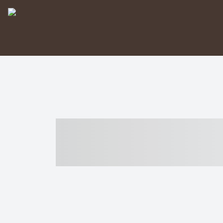
----- ----- -- -
- ------