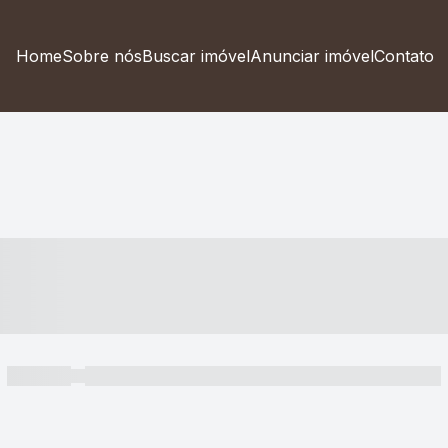
Home
Sobre nós
Buscar imóvel
Anunciar imóvel
Contato
----- ---- ---- -- ----
----- -----
----- ----- -- ------ ---- ---- -- ----- ----- ----- --- ------