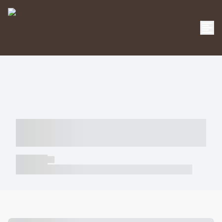
----- ----- -- ------ ---- ---- -- ----- -----
----- --- ------
----- -----
----- ----- -- ------ ---- ---- -- ----- ----- ----- --- ------