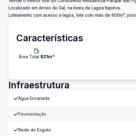
Vende o melhor lote do Condomínio Residencial Parque das Fig
Localizado em Arroio do Sal, na beira da Lagoa Itapeva.
Loteamento com acesso a lagoa, lote com mais de 800m², posi
Características
Área Total
821
m²
Infraestrutura
Água Encanada
Pavimentação
Rede de Esgoto