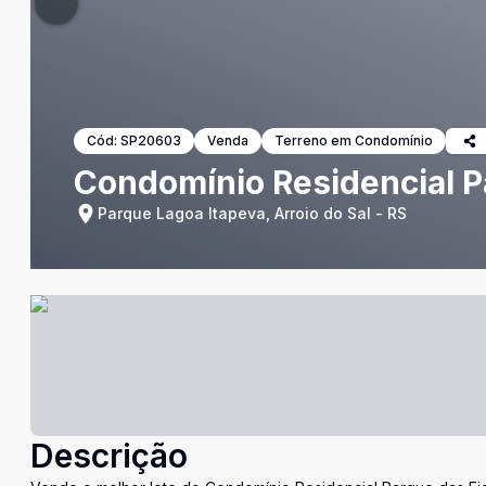
Cód:
SP20603
Venda
Terreno em Condomínio
Condomínio Residencial P
Parque Lagoa Itapeva, Arroio do Sal - RS
Descrição