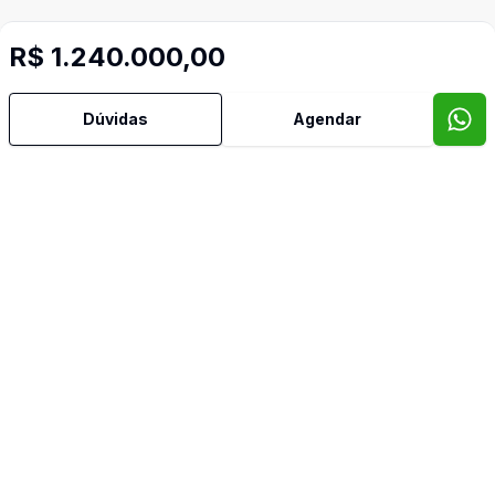
R$ 1.240.000,00
Dúvidas
Agendar
Mais informações
Área de Serviço
Banheiro Social
Cozinha
Espera para Split
Sacada