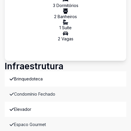
3
Dormitório
s
2
Banheiro
s
1
Suíte
2
Vaga
s
Infraestrutura
Brinquedoteca
Condomínio Fechado
Elevador
Espaco Gourmet