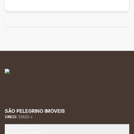
Enviar dados
SÃO PELEGRINO IMÓVEIS
CRECI:
23622-J
(54) 3223-9777
(54) 99157-7555