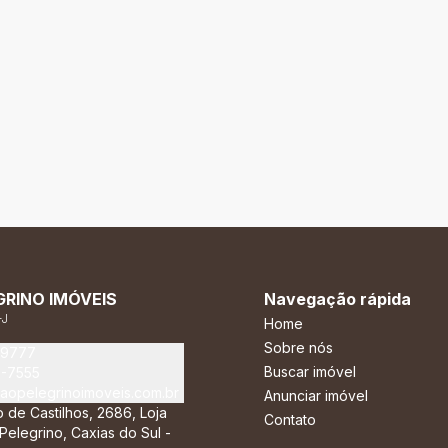
GRINO IMÓVEIS
Navegação rápida
-J
Home
Sobre nós
-9777
Buscar imóvel
7-7555
opelegrinoimoveis.com.br
Anunciar imóvel
o de Castilhos, 2686, Loja
Contato
Pelegrino, Caxias do Sul -