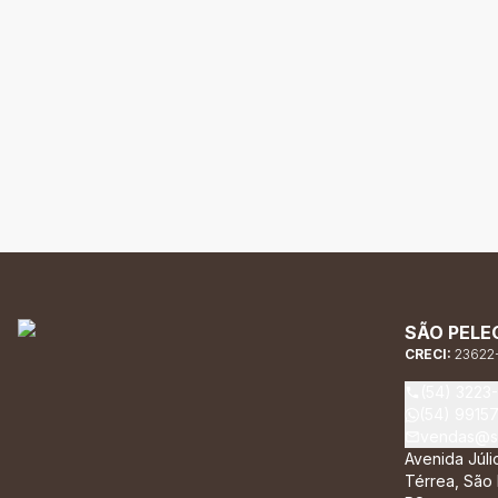
SÃO PELE
CRECI:
23622
(54) 3223
(54) 9915
vendas@sa
Avenida Júli
Térrea, São 