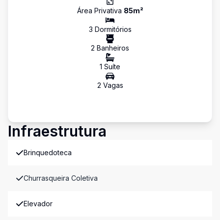
Área Privativa
85
m²
3
Dormitório
s
2
Banheiro
s
1
Suíte
2
Vaga
s
Infraestrutura
Brinquedoteca
Churrasqueira Coletiva
Elevador