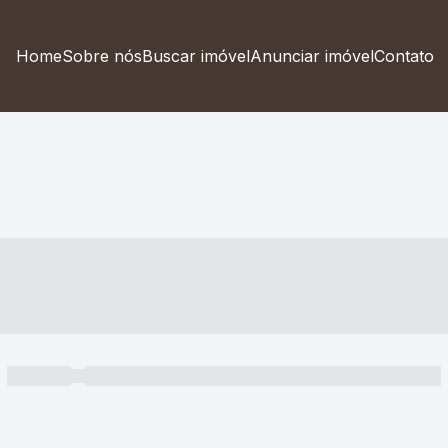
Home
Sobre nós
Buscar imóvel
Anunciar imóvel
Contato
----- ---- ---- -- ----
----- -----
----- ----- -- ------ ---- ---- -- ----- ----- ----- --- ------