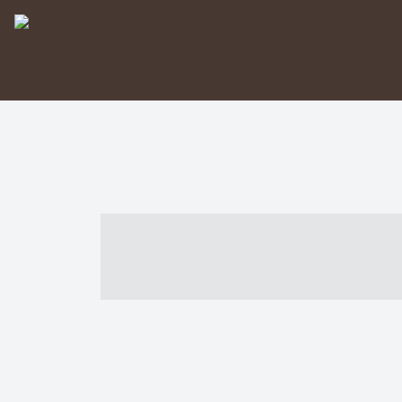
----- ----- -- -
- ------