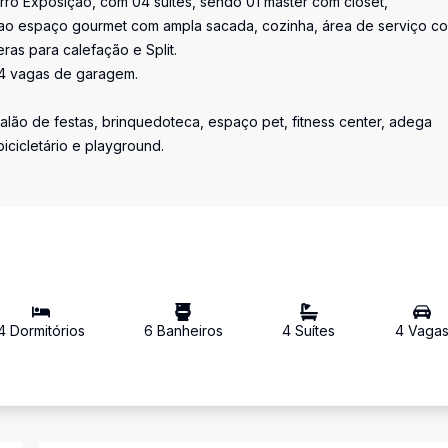
rro Exposição, com 04 suítes, sendo 01 master com closet,
o ao espaço gourmet com ampla sacada, cozinha, área de serviço c
ras para calefação e Split.
04 vagas de garagem.
salão de festas, brinquedoteca, espaço pet, fitness center, adega
icicletário e playground.
4
Dormitório
s
6
Banheiro
s
4
Suíte
s
4
Vaga