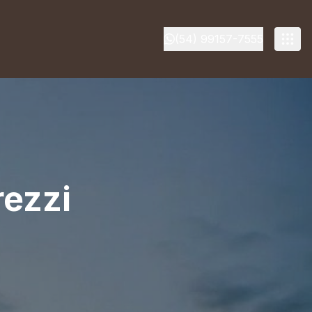
(54) 99157-7555
rezzi