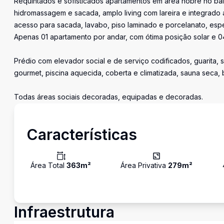
Requintados e sofisticados apartamentos em área nobre no bai
hidromassagem e sacada, amplo living com lareira e integrad
acesso para sacada, lavabo, piso laminado e porcelanato, espe
Apenas 01 apartamento por andar, com ótima posição solar e 
Prédio com elevador social e de serviço codificados, guarita, 
gourmet, piscina aquecida, coberta e climatizada, sauna seca, b
Todas áreas sociais decoradas, equipadas e decoradas.
Características
Área Total
363
m²
Área Privativa
279
m²
Infraestrutura