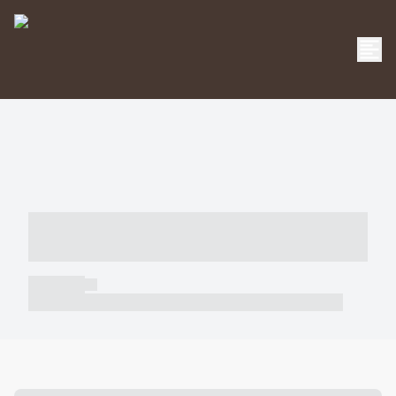
----- ----- -- ------ ---- ---- -- ----- -----
----- --- ------
----- -----
----- ----- -- ------ ---- ---- -- ----- ----- ----- --- ------