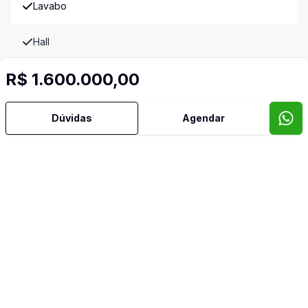
Lavabo
Hall
R$ 1.600.000,00
Sacada
Sala de Jantar
Dúvidas
Agendar
Suíte Master
Terraço
Imóveis semelhantes
Confira imóveis semelhantes
Cód:
SP20642
Comparar
Có