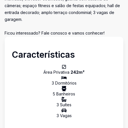
câmeras; espaço fitness e salão de festas equipados; hall de
entrada decorado; amplo terraço condominial; 3 vagas de
garagem.
Ficou interessado? Fale conosco e vamos conhecer!
Características
Área Privativa
242
m²
3
Dormitório
s
5
Banheiro
s
3
Suíte
s
3
Vaga
s