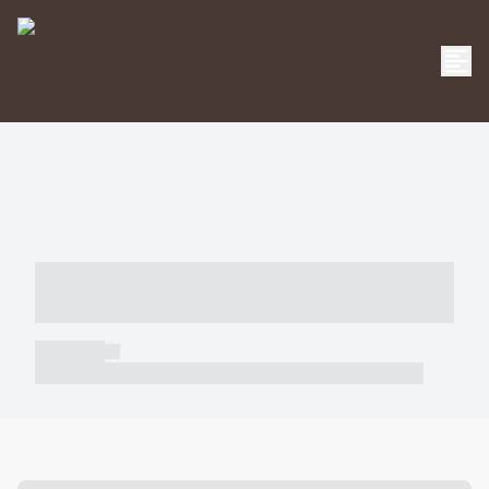
----- ----- -- ------ ---- ---- -- ----- -----
----- --- ------
----- -----
----- ----- -- ------ ---- ---- -- ----- ----- ----- --- ------