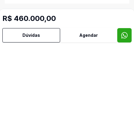
Norte
R$ 460.000,00
Sacada
Dúvidas
Agendar
Sala de Estar
Sala de Jantar
Imóveis semelhantes
Confira imóveis semelhantes
Cód:
SP526
Comparar