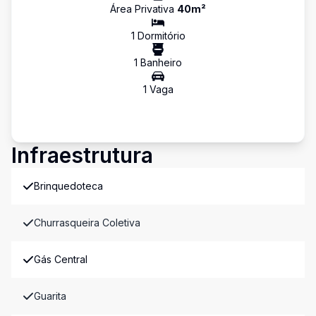
Área Privativa
40
m²
1
Dormitório
1
Banheiro
1
Vaga
Infraestrutura
Brinquedoteca
Churrasqueira Coletiva
Gás Central
Guarita