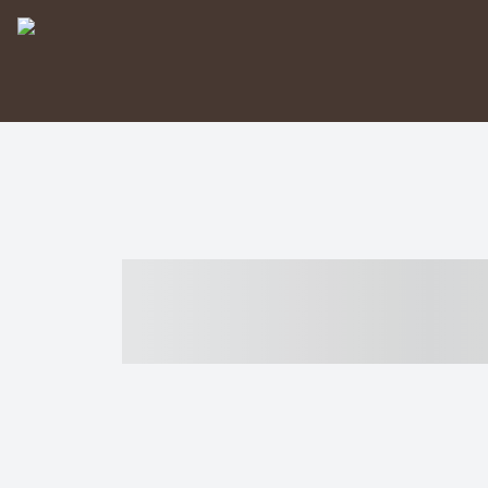
----- ----- -- -
- ------