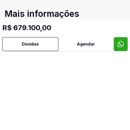
Mais informações
R$ 679.100,00
Área de Serviço
Dúvidas
Agendar
Banheiro Social
Cozinha
Espera para Split
Leste
Norte
Sacada Gourmet