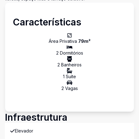
Características
Área Privativa
79
m²
2
Dormitório
s
2
Banheiro
s
1
Suíte
2
Vaga
s
Infraestrutura
Elevador