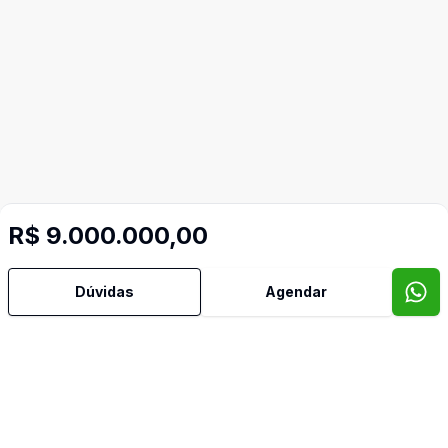
R$ 9.000.000,00
Corretor
Dúvidas
Agendar
SÃO PELEGRINO IMÓVEIS
Décio Casagrande
7846
(54) 99118-1504
decio@saopelegrinoimoveis.com.br