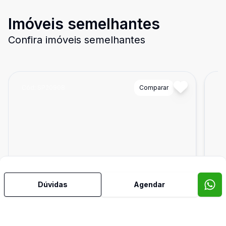
Imóveis semelhantes
Confira imóveis semelhantes
Cód:
SP20908
Comparar
Có
Dúvidas
Agendar