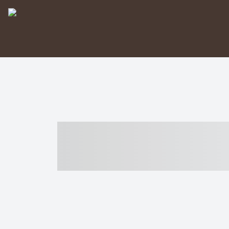
----- ----- -- -
- ------