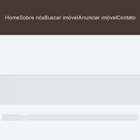
Home
Sobre nós
Buscar imóvel
Anunciar imóvel
Contato
----- ---- ---- -- ----
----- -----
----- ----- -- ------ ---- ---- -- ----- ----- ----- --- ------