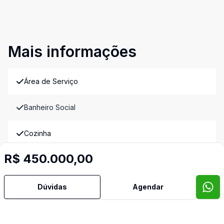
Mais informações
Área de Serviço
Banheiro Social
Cozinha
R$ 450.000,00
Norte
Oeste
Dúvidas
Agendar
Sala de Estar