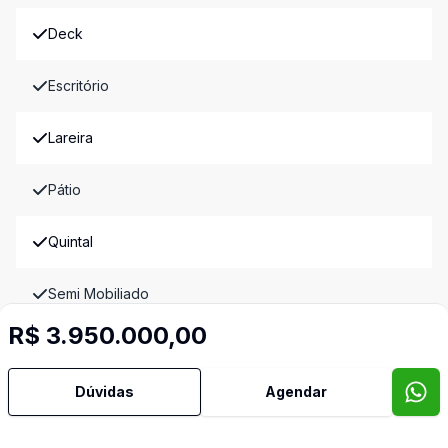
Deck
Escritório
Lareira
Pátio
Quintal
Semi Mobiliado
R$ 3.950.000,00
Terraço
Dúvidas
Agendar
Vista Panorâmica
Imóveis semelhantes