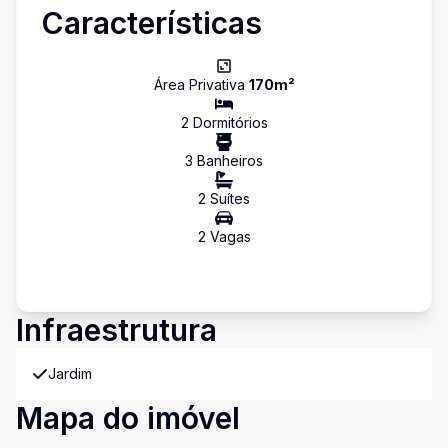
Características
Área Privativa
170
m²
2
Dormitório
s
3
Banheiro
s
2
Suíte
s
2
Vaga
s
Infraestrutura
Jardim
Mapa do imóvel