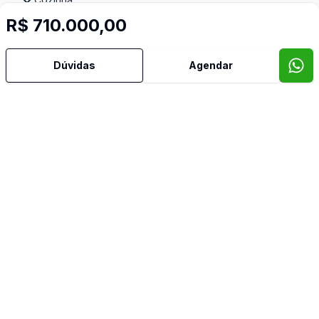
R$ 710.000,00
Norte
Dúvidas
Agendar
Pátio
Sala de Estar
Sala de Jantar
Semi Mobiliado
Corretor
SÃO PELEGRINO IMÓVEIS
Edson Ballico