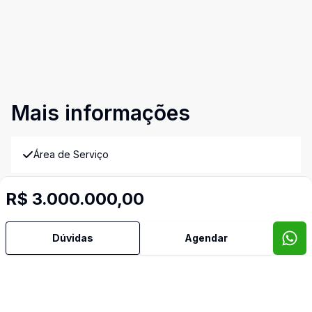
Mais informações
Área de Serviço
Banheiro Social
R$ 3.000.000,00
Churrasqueira
Dúvidas
Agendar
Cozinha
Sala de Jantar