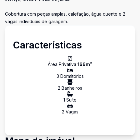
Cobertura com peças amplas, calefação, água quente e 2
vagas individuais de garagem.
Características
Área Privativa
166
m²
3
Dormitório
s
2
Banheiro
s
1
Suíte
2
Vaga
s