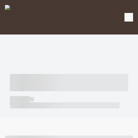
----- ----- -- ------ ---- ---- -- ----- -----
----- --- ------
----- -----
----- ----- -- ------ ---- ---- -- ----- ----- ----- --- ------