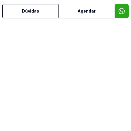
Dúvidas
Agendar
Corretor
SÃO PELEGRINO IMÓVEIS
Edson Ballico
41687
(54) 98129-9825
edson.ballico@saopelegrinoimoveis.com.br