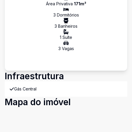
Área Privativa
171
m²
3
Dormitório
s
3
Banheiro
s
1
Suíte
3
Vaga
s
Infraestrutura
Gás Central
Mapa do imóvel