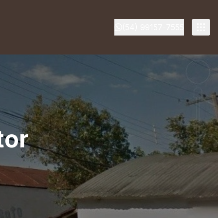
(54) 99157-7555
tor