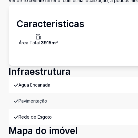
Vende excelente terreno, com ótima localização, à poucos met
Características
Área Total
3915
m²
Infraestrutura
Água Encanada
Pavimentação
Rede de Esgoto
Mapa do imóvel