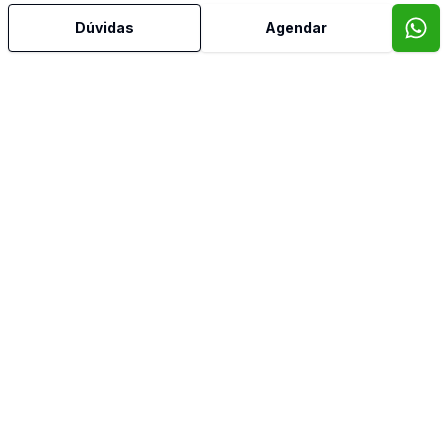
Dúvidas
Agendar
Corretor
SÃO PELEGRINO IMÓVEIS
Edson Ballico
41687
(54) 98129-9825
edson.ballico@saopelegrinoimoveis.com.br