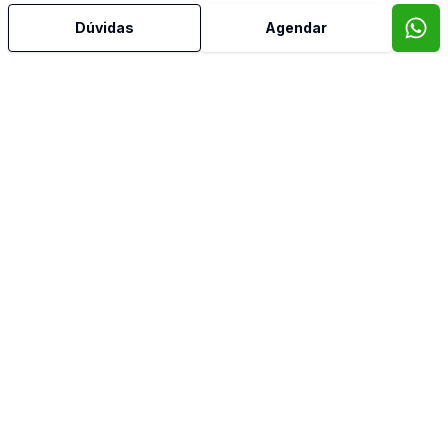
Dúvidas
Agendar
Corretor
SÃO PELEGRINO IMÓVEIS
Edson Ballico
41687
(54) 98129-9825
edson.ballico@saopelegrinoimoveis.com.br