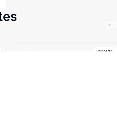
tes
Prev
Cód:
SP1288
Comparar