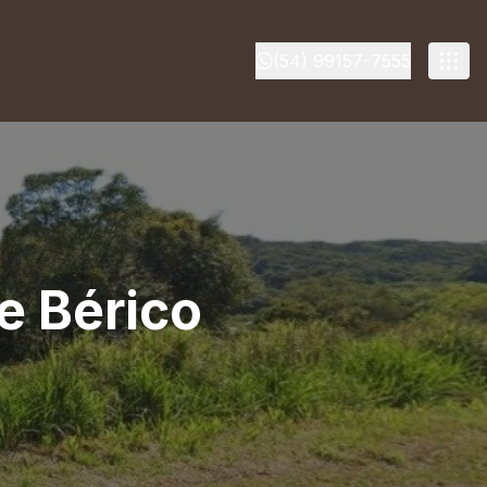
(54) 99157-7555
e Bérico