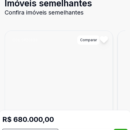
Imóveis semelhantes
Confira imóveis semelhantes
Cód:
SP20933
Comparar
Có
R$ 680.000,00