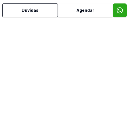
Dúvidas
Agendar
360
m²
Terreno
Terreno Bairro Panazzolo
R$ 1.100.000,00
Panazzolo, Caxias do Sul - RS
Corretor
SÃO PELEGRINO IMÓVEIS
Edson Ballico
41687
(54) 98129-9825
edson.ballico@saopelegrinoimoveis.com.br