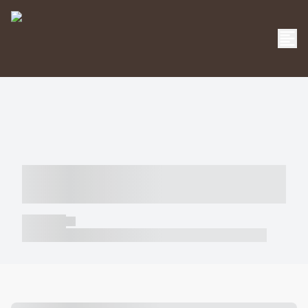
----- ----- -- ------ ---- ---- -- ----- -----
----- --- ------
----- -----
----- ----- -- ------ ---- ---- -- ----- ----- ----- --- ------