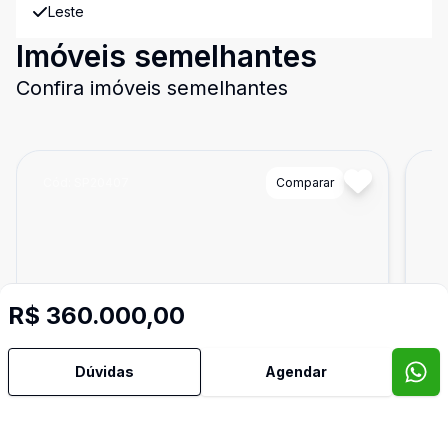
Leste
Imóveis semelhantes
Confira imóveis semelhantes
Cód:
SP20407
Comparar
Có
R$ 360.000,00
Dúvidas
Agendar