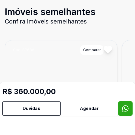
Imóveis semelhantes
Confira imóveis semelhantes
Cód:
SP686
Comparar
Có
R$ 360.000,00
Dúvidas
Agendar