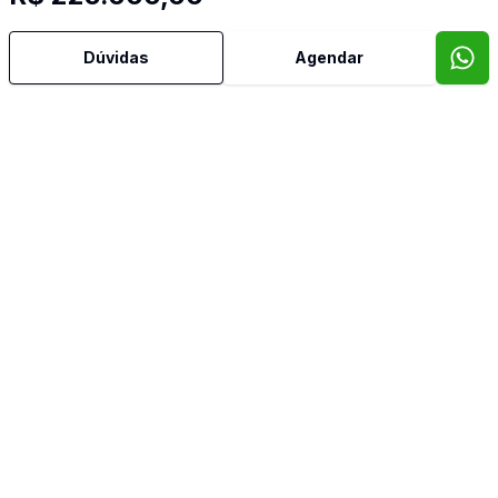
Dúvidas
Agendar
Corretor
SÃO PELEGRINO IMÓVEIS
Edson Ballico
41687
(54) 98129-9825
edson.ballico@saopelegrinoimoveis.com.br