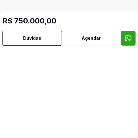
R$ 750.000,00
Dúvidas
Agendar
Corretor
SÃO PELEGRINO IMÓVEIS
Décio Casagrande
7846
(54) 99118-1504
decio@saopelegrinoimoveis.com.br