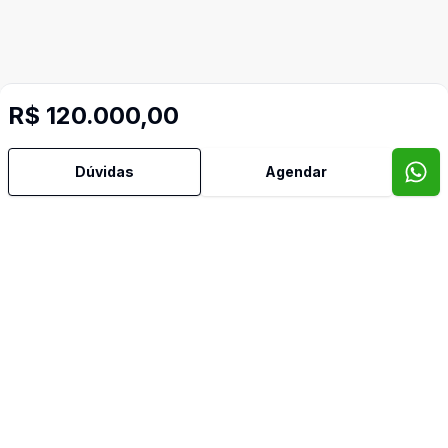
R$ 120.000,00
Dúvidas
Agendar
Corretor
SÃO PELEGRINO IMÓVEIS
Edson Ballico
41687
(54) 98129-9825
edson.ballico@saopelegrinoimoveis.com.br