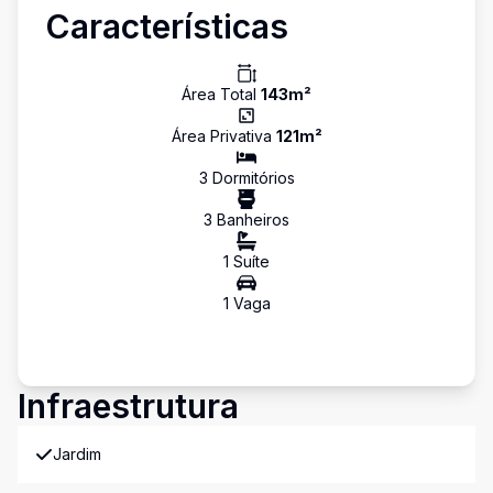
Características
Área Total
143
m²
Área Privativa
121
m²
3
Dormitório
s
3
Banheiro
s
1
Suíte
1
Vaga
Infraestrutura
Jardim