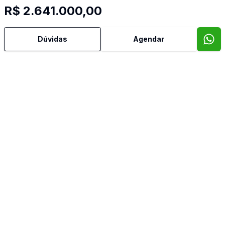
Hall
R$ 2.641.000,00
Norte
Dúvidas
Agendar
Sacada Gourmet
Sala de Estar
Sala de Jantar
Suíte Master
Vidros Duplos
Imóveis semelhantes
Confira imóveis semelhantes