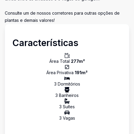
Consulte um de nossos corretores para outras opções de
plantas e demais valores!
Características
Área Total
277
m²
Área Privativa
191
m²
3
Dormitório
s
3
Banheiro
s
3
Suíte
s
3
Vaga
s