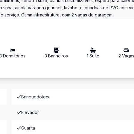
mitórios, sendo 1 suite, plantas customizáveis, espera para calefa
e cozinha, ampla varanda gourmet, lavabo, esquadrias de PVC com vi
de serviço. Ótima infraestrutura, com 2 vagas de garagem.
3
Dormitório
s
3
Banheiro
s
1
Suíte
2
Vaga
Brinquedoteca
Elevador
Guarita