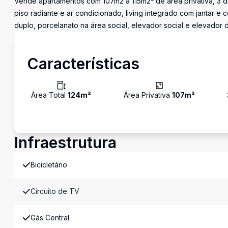
Vende apartamentos com 107m2 a 115m2² de área privativa, 3 dor
piso radiante e ar condicionado, living integrado com jantar 
duplo, porcelanato na área social, elevador social e elevador 
Características
Área Total
124
m²
Área Privativa
107
m²
Infraestrutura
Bicicletário
Circuito de TV
Gás Central