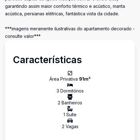
garantindo assim maior conforto térmico e acústico, manta
acústica, persianas elétricas, fantástica vista da cidade.
***imagens meramente ilustrativas do apartamento decorado -
consulte valor***
Características
Área Privativa
91
m²
3
Dormitório
s
2
Banheiro
s
1
Suíte
2
Vaga
s