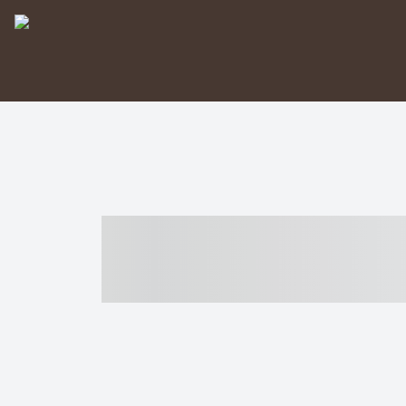
----- ----- -- -
- ------