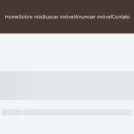
Home
Sobre nós
Buscar imóvel
Anunciar imóvel
Contato
----- ---- ---- -- ----
----- -----
----- ----- -- ------ ---- ---- -- ----- ----- ----- --- ------