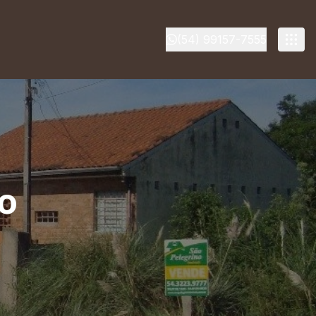
(54) 99157-7555
zo