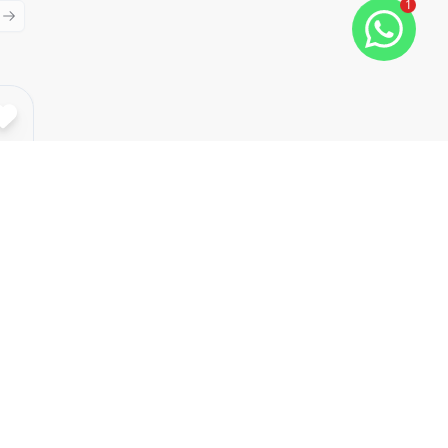
1
ious slide
Next slide
Cód:
SP20837
Comparar