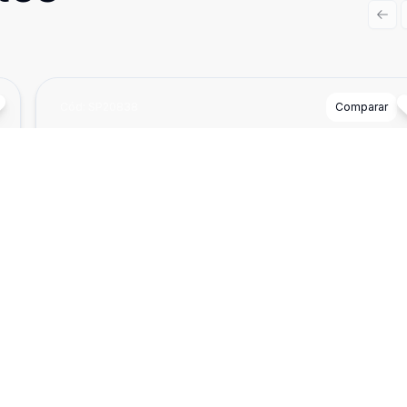
Prev
Cód:
SP20838
Comparar