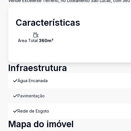
Vende Excelente Terreno, no Loteamento São Lucas, com 360 
Características
Área Total
360
m²
Infraestrutura
Água Encanada
Pavimentação
Rede de Esgoto
Mapa do imóvel