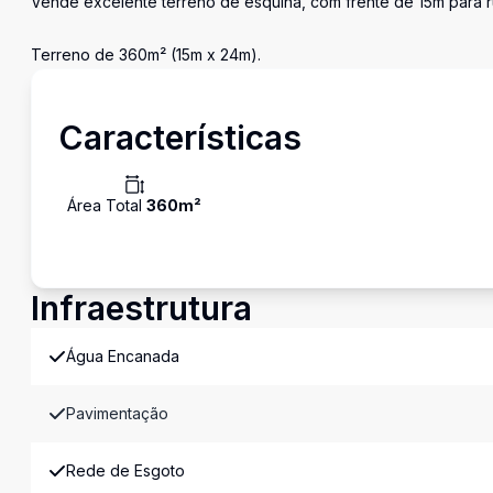
Vende excelente terreno de esquina, com frente de 15m para rua
Terreno de 360m² (15m x 24m).
Características
Área Total
360
m²
Infraestrutura
Água Encanada
Pavimentação
Rede de Esgoto