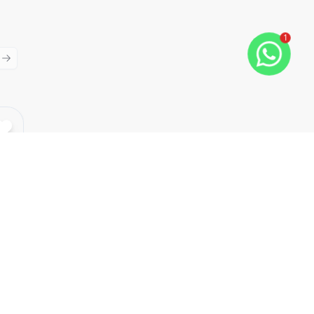
1
ious slide
Next slide
Cód:
SP210
Comparar