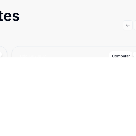
tes
Prev
Cód:
SP20837
Comparar